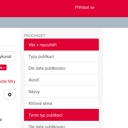
Přihlásit se
PROCHÁZET
Vše v repozitáři
ykonat
Typy publikací
la ×
Dle data publikování
Autoři
ilé filtry
Názvy
Klíčová slova
Tento typ publikací
vé
Dle data publikování