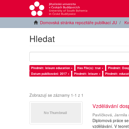
Domovská stránka repozitáře publikací JU
Kv
Hledat
Předmět: leisure education ×
Has File(s): true ×
Předmět: Dosp
Datum publikování: 2017 ×
Předmět: leisure ×
Předmět: educat
Zobrazují se záznamy 1-1 z 1
Vzdělávání dos
Pavlíčková, Jarmila
Diplomová práce se
vzdělávání. V teore