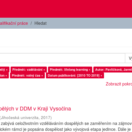
alifikační práce
Hledat
V
ělý ×
Předmět: vzdělávání ×
Předmět: lifelong learning ×
Autor: Pavlíčková, Jarmi
ion ×
Předmět: volný čas ×
Datum publikování: [2010 TO 2019] ×
Zobrazit pokroč
pělých v DDM v Kraji Vysočina
(
Jihočeská univerzita
,
2017
)
 zabývá celoživotním vzděláváním dospělých se zaměřením na zájmo
tickém rámci je popsána dospělost jako vývojová etapa jedince. Dále je