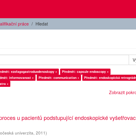
alifikační práce
Hledat
V
edmět: ezofagogastroduodenoskopy ×
Předmět: capsule endoscopy ×
dmět: informovanost ×
Předmět: communication ×
Předmět: endoskopická retrográdn
stra ×
Zobrazit pokroč
proces u pacientů podstupující endoskopické vyšetřovac
hočeská univerzita
,
2011
)