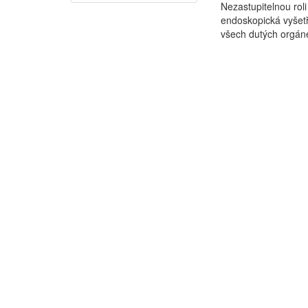
Nezastupitelnou rol
endoskopická vyšetř
všech dutých orgán