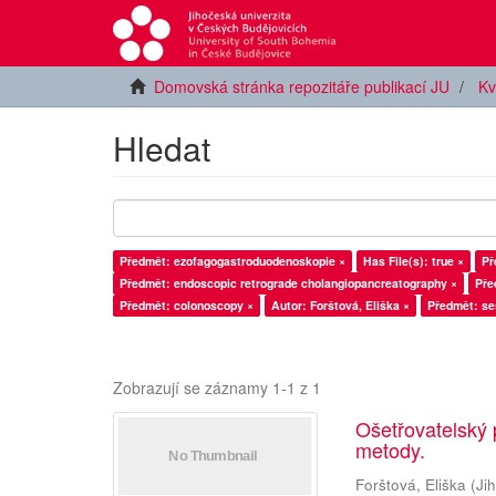
Domovská stránka repozitáře publikací JU
Kv
Hledat
Předmět: ezofagogastroduodenoskopie ×
Has File(s): true ×
Př
Předmět: endoscopic retrograde cholangiopancreatography ×
Pře
Předmět: colonoscopy ×
Autor: Forštová, Eliška ×
Předmět: se
Zobrazují se záznamy 1-1 z 1
Ošetřovatelský 
metody.
Forštová, Eliška
(
Ji