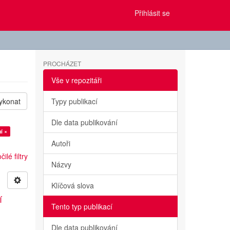
Přihlásit se
PROCHÁZET
Vše v repozitáři
ykonat
Typy publikací
Dle data publikování
í ×
Autoři
ilé filtry
Názvy
Klíčová slova
í
Tento typ publikací
Dle data publikování