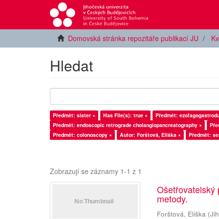
Domovská stránka repozitáře publikací JU
Kv
Hledat
Předmět: sister ×
Has File(s): true ×
Předmět: ezofagogastrod
Předmět: endoscopic retrograde cholangiopancreatography ×
Pře
Předmět: colonoscopy ×
Autor: Forštová, Eliška ×
Předmět: se
Zobrazují se záznamy 1-1 z 1
Ošetřovatelský 
metody.
Forštová, Eliška
(
Ji