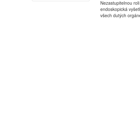
Nezastupitelnou rol
endoskopická vyšetř
všech dutých orgán