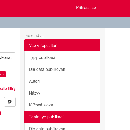
Přihlásit se
PROCHÁZET
Vše v repozitáři
ykonat
Typy publikací
Dle data publikování
í ×
Autoři
ilé filtry
Názvy
Klíčová slova
í
Tento typ publikací
Dle data publikování