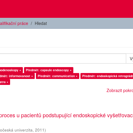
alifikační práce
Hledat
V
uodenoskopy ×
Předmět: capsule endoscopy ×
dmět: informovanost ×
Předmět: communication ×
Předmět: endoskopická retrográdn
stra ×
Zobrazit pokroč
proces u pacientů podstupující endoskopické vyšetřovac
hočeská univerzita
,
2011
)