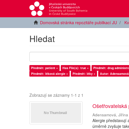
Domovská stránka repozitáře publikací JU
Kv
Hledat
Předmět: patient ×
Has File(s): true ×
Předmět: drug administra
Předmět: léková alergie ×
Předmět: léky ×
Autor: Adensamová, 
Zobrazují se záznamy 1-1 z 1
Ošetřovatelská 
Adensamová, Jiřina
Alergie představují
úměrně zvyšuje také