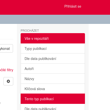
Přihlásit se
PROCHÁZET
Vše v repozitáři
ykonat
Typy publikací
Dle data publikování
Autoři
ilé filtry
Názvy
Klíčová slova
Tento typ publikací
e
Dle data publikování