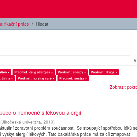
alifikační práce
Hledat
V
tion ×
Předmět: drug allergies ×
Předmět: allergy ×
Předmět: drugs ×
Jiřina ×
Předmět: nursing care ×
Předmět: sestra ×
Zobrazit pokroč
péče o nemocné s lékovou alergií
(
Jihočeská univerzita
,
2010
)
 aktuální zdravotní problém současnosti. Se stoupající spotřebou léků s
 výskyt alergií lékových. Tato bakalářská práce má za cíl zmapovat