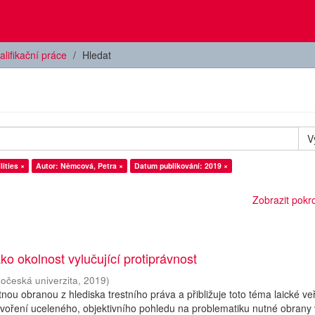
alifikační práce
Hledat
V
ities ×
Autor: Němcová, Petra ×
Datum publikování: 2019 ×
Zobrazit pokroč
ko okolnost vylučující protiprávnost
hočeská univerzita
,
2019
)
ou obranou z hlediska trestního práva a přibližuje toto téma laické veř
tvoření uceleného, objektivního pohledu na problematiku nutné obrany