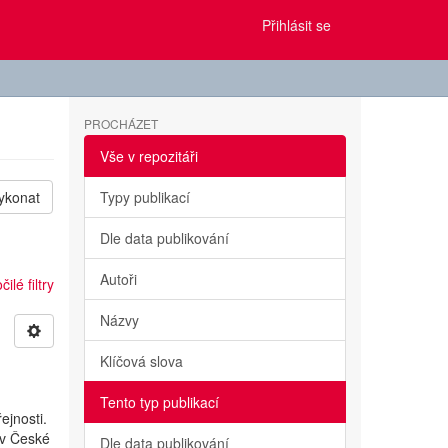
Přihlásit se
PROCHÁZET
Vše v repozitáři
ykonat
Typy publikací
Dle data publikování
Autoři
ilé filtry
Názvy
Klíčová slova
Tento typ publikací
ejnosti.
 v České
Dle data publikování