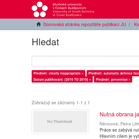
Domovská stránka repozitáře publikací JU
Kv
Hledat
Předmět: clearly inappropriate ×
Předmět: automatic defence facil
Datum publikování: [2010 TO 2019] ×
Předmět: prevention ×
Zobrazují se záznamy 1-1 z 1
Nutná obrana ja
Němcová, Petra
(
Ji
Práce se zabývá nutn
Hlavním cílem je vy