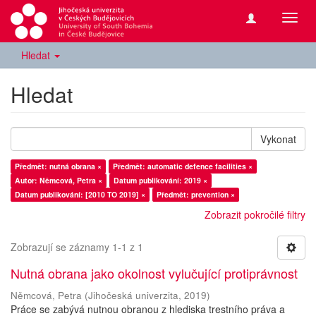
Přepn
navig
Hledat
Hledat
Vykonat
Předmět: nutná obrana ×
Předmět: automatic defence facilities ×
Autor: Němcová, Petra ×
Datum publikování: 2019 ×
Datum publikování: [2010 TO 2019] ×
Předmět: prevention ×
Zobrazit pokročilé filtry
Zobrazují se záznamy 1-1 z 1
Nutná obrana jako okolnost vylučující protiprávnost
Němcová, Petra
(
Jihočeská univerzita
,
2019
)
Práce se zabývá nutnou obranou z hlediska trestního práva a