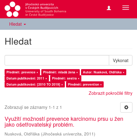
Přepn
navig
Hledat
Hledat
Vykonat
Předmět: prevence ×
Předmět: mladá žena ×
Autor: Nusková, Oldřiška ×
Datum publikování: 2011 ×
Předmět: sestra ×
Datum publikování: [2010 TO 2019] ×
Předmět: prevention ×
Zobrazit pokročilé filtry
Zobrazují se záznamy 1-1 z 1
Využití možností prevence karcinomu prsu u žen
jako ošetřovatelský problém.
Nusková, Oldřiška
(
Jihočeská univerzita
,
2011
)