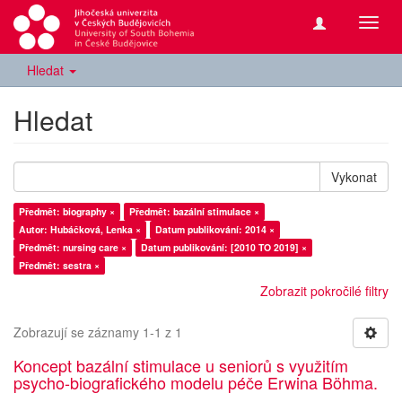
Přepn
navig
Hledat
Hledat
Vykonat
Předmět: biography ×
Předmět: bazální stimulace ×
Autor: Hubáčková, Lenka ×
Datum publikování: 2014 ×
Předmět: nursing care ×
Datum publikování: [2010 TO 2019] ×
Předmět: sestra ×
Zobrazit pokročilé filtry
Zobrazují se záznamy 1-1 z 1
Koncept bazální stimulace u seniorů s využitím
psycho-biografického modelu péče Erwina Böhma.