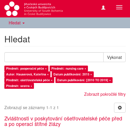
Přepn
navig
Hledat
Hledat
Vykonat
Předmět: pooperační péče ×
Předmět: nursing care ×
Autor: Hauserová, Kateřina ×
Datum publikování: 2015 ×
Předmět: ošetřovatelská péče ×
Datum publikování: [2010 TO 2019] ×
Předmět: sestra ×
Zobrazit pokročilé filtry
Zobrazují se záznamy 1-1 z 1
Zvláštnosti v poskytování ošetřovatelské péče před
a po operaci štítné žlázy