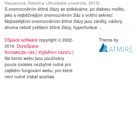
Hauserová, Kateřina
(
Jihočeská univerzita
,
2015
)
S onemocněním štítné žlázy se setkáváme, po diabetu mellitu,
jako s nejběžnějším onemocněním žláz s vnitřní sekrecí.
Nejčastějšími onemocněními štítné žlázy jsou záněty, nádory,
struma neboli zvětšení štítné žlázy, hyperfunkce ...
DSpace software
copyright © 2002-
Theme by
2016
DuraSpace
Kontaktujte nás
|
Vyjádření názoru
|
Na tomto webu jsou používány
pouze cookies nezbytně nutné pro
zajištění fungování webu, pro které
není nutné získat souhlas.