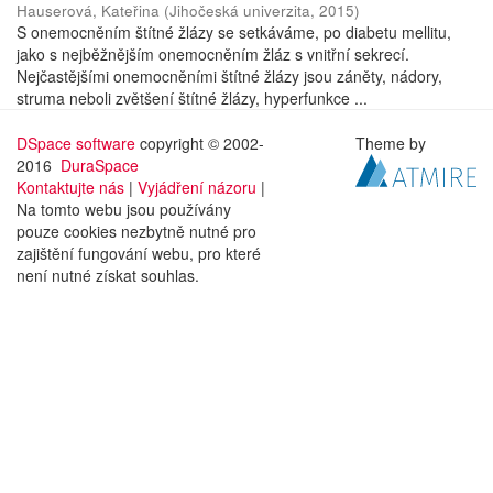
Hauserová, Kateřina
(
Jihočeská univerzita
,
2015
)
S onemocněním štítné žlázy se setkáváme, po diabetu mellitu,
jako s nejběžnějším onemocněním žláz s vnitřní sekrecí.
Nejčastějšími onemocněními štítné žlázy jsou záněty, nádory,
struma neboli zvětšení štítné žlázy, hyperfunkce ...
DSpace software
copyright © 2002-
Theme by
2016
DuraSpace
Kontaktujte nás
|
Vyjádření názoru
|
Na tomto webu jsou používány
pouze cookies nezbytně nutné pro
zajištění fungování webu, pro které
není nutné získat souhlas.