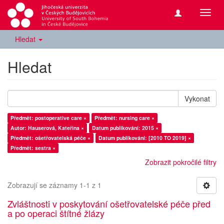
Přepn
navig
Hledat
Hledat
Vykonat
Předmět: postoperative care ×
Předmět: nursing care ×
Autor: Hauserová, Kateřina ×
Datum publikování: 2015 ×
Předmět: ošetřovatelská péče ×
Datum publikování: [2010 TO 2019] ×
Předmět: sestra ×
Zobrazit pokročilé filtry
Zobrazují se záznamy 1-1 z 1
Zvláštnosti v poskytování ošetřovatelské péče před
a po operaci štítné žlázy