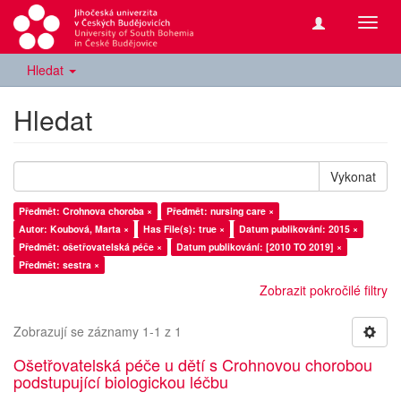
Přepn
navig
Hledat
Hledat
Vykonat
Předmět: Crohnova choroba ×
Předmět: nursing care ×
Autor: Koubová, Marta ×
Has File(s): true ×
Datum publikování: 2015 ×
Předmět: ošetřovatelská péče ×
Datum publikování: [2010 TO 2019] ×
Předmět: sestra ×
Zobrazit pokročilé filtry
Zobrazují se záznamy 1-1 z 1
Ošetřovatelská péče u dětí s Crohnovou chorobou
podstupující biologickou léčbu