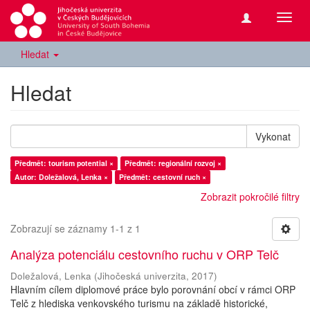
Přepn
navig
Hledat
Hledat
Vykonat
Předmět: tourism potential ×
Předmět: regionální rozvoj ×
Autor: Doležalová, Lenka ×
Předmět: cestovní ruch ×
Zobrazit pokročilé filtry
Zobrazují se záznamy 1-1 z 1
Analýza potenciálu cestovního ruchu v ORP Telč
Doležalová, Lenka
(
Jihočeská univerzita
,
2017
)
Hlavním cílem diplomové práce bylo porovnání obcí v rámci ORP
Telč z hlediska venkovského turismu na základě historické,