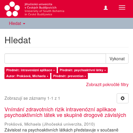
Přepn
navig
Hledat
Hledat
Vykonat
Předmět: intravenózní aplikace ×
Předmět: psychoaktivní látky ×
Autor: Prokšová, Michaela ×
Předmět: prevention ×
Zobrazit pokročilé filtry
Zobrazují se záznamy 1-1 z 1
Vnímání zdravotních rizik intravenózní aplikace
psychoaktivních látek ve skupině drogově závislých
Prokšová, Michaela
(
Jihočeská univerzita
,
2010
)
Závislost na psychoaktivních látkách představuje v současně