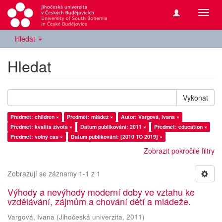
Přepn
navig
Hledat
Hledat
Vykonat
Předmět: children ×
Předmět: mládež ×
Autor: Vargová, Ivana ×
Předmět: kvalita života ×
Datum publikování: 2011 ×
Předmět: education ×
Předmět: volný čas ×
Datum publikování: [2010 TO 2019] ×
Zobrazit pokročilé filtry
Zobrazují se záznamy 1-1 z 1
Výhody a nevýhody moderní doby ve vztahu ke
vzdělávání, zájmům a chování dětí a mládeže.
Vargová, Ivana
(
Jihočeská univerzita
,
2011
)