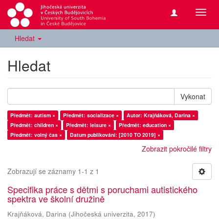
Přepn
navig
Hledat
Hledat
Vykonat
Předmět: autism ×
Předmět: socializace ×
Autor: Krajňáková, Darina ×
Předmět: children ×
Předmět: leisure ×
Předmět: education ×
Předmět: volný čas ×
Datum publikování: [2010 TO 2019] ×
Zobrazit pokročilé filtry
Zobrazují se záznamy 1-1 z 1
Specifika práce s dětmi s poruchami autistického
spektra ve školní družině
Krajňáková, Darina
(
Jihočeská univerzita
,
2017
)