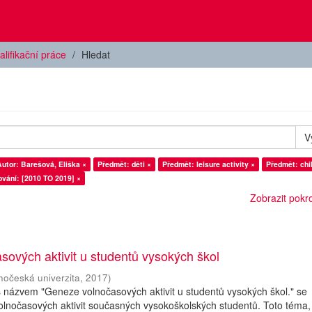
alifikační práce
Hledat
V
Autor: Barešová, Eliška ×
Předmět: děti ×
Předmět: leisure activity ×
Předmět: chi
vání: [2010 TO 2019] ×
Zobrazit pokroč
ových aktivit u studentů vysokých škol
ihočeská univerzita
,
2017
)
s názvem "Geneze volnočasových aktivit u studentů vysokých škol." se
lnočasových aktivit současných vysokoškolských studentů. Toto téma, 