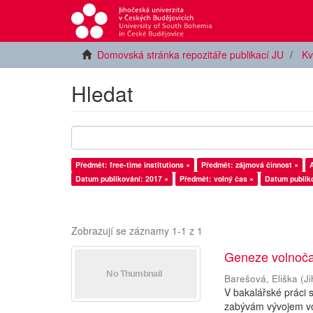
Domovská stránka repozitáře publikací JU
Kv
Hledat
Předmět: free-time institutions ×
Předmět: zájmová činnost ×
Datum publikování: 2017 ×
Předmět: volný čas ×
Datum publiko
Zobrazují se záznamy 1-1 z 1
Geneze volnočas
Barešová, Eliška
(
J
V bakalářské práci 
zabývám vývojem vo