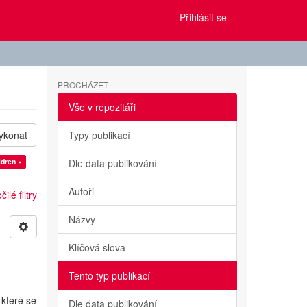
Přihlásit se
PROCHÁZET
Vše v repozitáři
ykonat
Typy publikací
ldren ×
Dle data publikování
Autoři
ilé filtry
Názvy
Klíčová slova
Tento typ publikací
které se
Dle data publikování