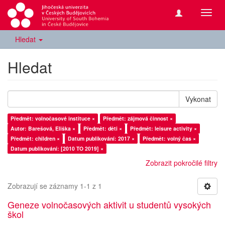
Přepn
navig
Hledat
Hledat
Vykonat
Předmět: volnočasové instituce ×
Předmět: zájmová činnost ×
Autor: Barešová, Eliška ×
Předmět: děti ×
Předmět: leisure activity ×
Předmět: children ×
Datum publikování: 2017 ×
Předmět: volný čas ×
Datum publikování: [2010 TO 2019] ×
Zobrazit pokročilé filtry
Zobrazují se záznamy 1-1 z 1
Geneze volnočasových aktivit u studentů vysokých
škol