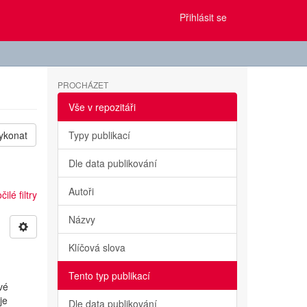
Přihlásit se
PROCHÁZET
Vše v repozitáři
ykonat
Typy publikací
Dle data publikování
Autoři
ilé filtry
Názvy
Klíčová slova
Tento typ publikací
vé
je
Dle data publikování