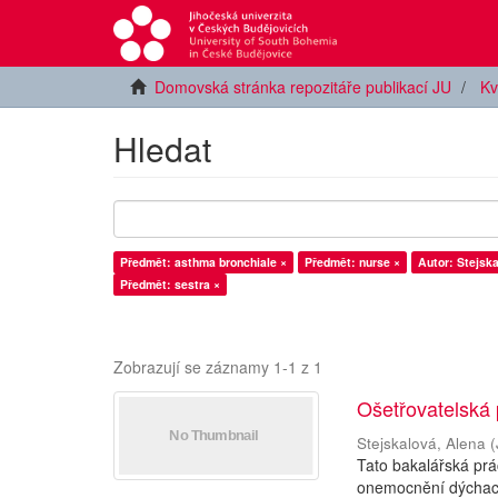
Domovská stránka repozitáře publikací JU
Kv
Hledat
Předmět: asthma bronchiale ×
Předmět: nurse ×
Autor: Stejska
Předmět: sestra ×
Zobrazují se záznamy 1-1 z 1
Ošetřovatelská 
Stejskalová, Alena
(
Tato bakalářská pr
onemocnění dýchacíc