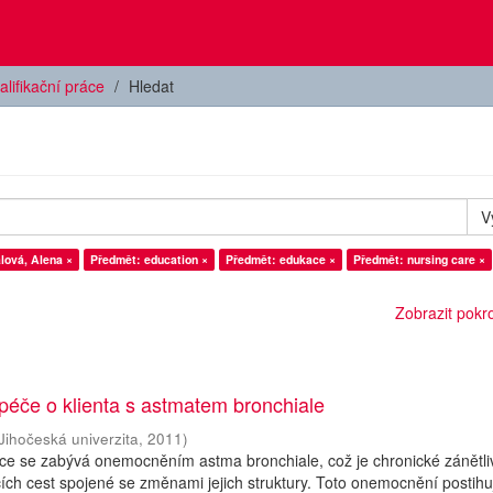
alifikační práce
Hledat
V
lová, Alena ×
Předmět: education ×
Předmět: edukace ×
Předmět: nursing care ×
Zobrazit pokroč
péče o klienta s astmatem bronchiale
Jihočeská univerzita
,
2011
)
áce se zabývá onemocněním astma bronchiale, což je chronické zánětli
h cest spojené se změnami jejich struktury. Toto onemocnění postihu