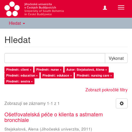
Přepn
navig
Hledat
Hledat
Vykonat
Předmět: client ×
Předmět: nurse ×
Autor: Stejskalová, Alena ×
Předmět: education ×
Předmět: edukace ×
Předmět: nursing care ×
Předmět: sestra ×
Zobrazit pokročilé filtry
Zobrazují se záznamy 1-1 z 1
Ošetřovatelská péče o klienta s astmatem
bronchiale
Stejskalová, Alena
(
Jihočeská univerzita
,
2011
)