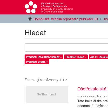
Domovská stránka repozitáře publikací JU
Kv
Hledat
Předmět: inhalation therapy ×
Předmět: nurse ×
Autor: Stejska
Předmět: sestra ×
Zobrazují se záznamy 1-1 z 1
Ošetřovatelská 
Stejskalová, Alena
(
Tato bakalářská pr
onemocnění dýchacíc