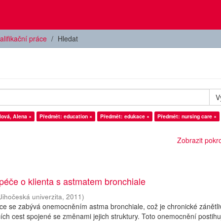
alifikační práce
Hledat
V
lová, Alena ×
Předmět: education ×
Předmět: edukace ×
Předmět: nursing care ×
Zobrazit pokroč
péče o klienta s astmatem bronchiale
Jihočeská univerzita
,
2011
)
áce se zabývá onemocněním astma bronchiale, což je chronické zánětli
h cest spojené se změnami jejich struktury. Toto onemocnění postihu