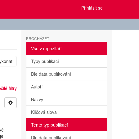
Přihlásit se
PROCHÁZET
Vše v repozitáři
ykonat
Typy publikací
Dle data publikování
Autoři
ilé filtry
Názvy
Klíčová slova
Tento typ publikací
vé
je
Dle data publikování