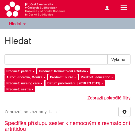
Přepn
navig
Hledat
Hledat
Vykonat
Předmět: patient ×
Předmět: Revmatoidní artritida ×
Autor: Jindrová, Monika ×
Předmět: nurse ×
Předmět: education ×
Předmět: nursing care ×
Datum publikování: [2010 TO 2019] ×
Předmět: sestra ×
Zobrazit pokročilé filtry
Zobrazují se záznamy 1-1 z 1
Specifika přístupu sester k nemocným s revmatoidní
artritidou