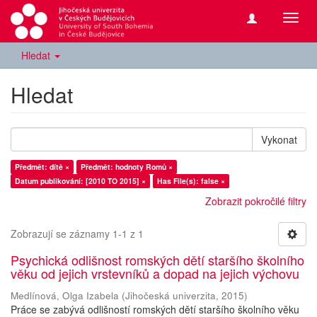
Přepn
navig
Hledat
Hledat
Vykonat
Předmět: dítě ×
Předmět: hodnoty Romů ×
Datum publikování: [2010 TO 2015] ×
Has File(s): false ×
Zobrazit pokročilé filtry
Zobrazují se záznamy 1-1 z 1
Psychická odlišnost romských dětí staršího školního
věku od jejich vrstevníků a dopad na jejich výchovu
Medlínová, Olga Izabela
(
Jihočeská univerzita
,
2015
)
Práce se zabývá odlišností romských dětí staršího školního věku