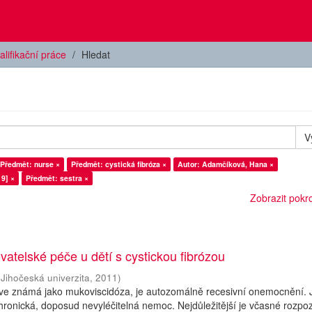
alifikační práce
Hledat
V
Předmět: nurse ×
Předmět: cystická fibróza ×
Autor: Adamčíková, Hana ×
9] ×
Předmět: sestra ×
Zobrazit pokroč
vatelské péče u dětí s cystickou fibrózou
(
Jihočeská univerzita
,
2011
)
říve známá jako mukoviscidóza, je autozomálně recesivní onemocnění. 
hronická, doposud nevyléčitelná nemoc. Nejdůležitější je včasné rozpo