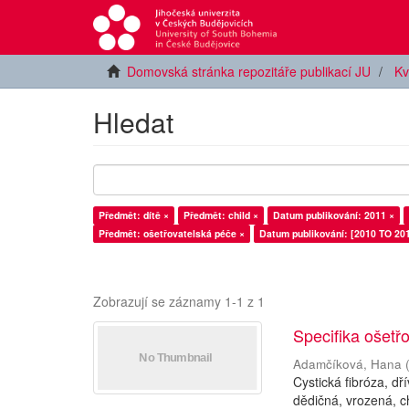
Domovská stránka repozitáře publikací JU
Kv
Hledat
Předmět: dítě ×
Předmět: child ×
Datum publikování: 2011 ×
Předmět: ošetřovatelská péče ×
Datum publikování: [2010 TO 201
Zobrazují se záznamy 1-1 z 1
Specifika ošetřo
Adamčíková, Hana
Cystická fibróza, d
dědičná, vrozená, c