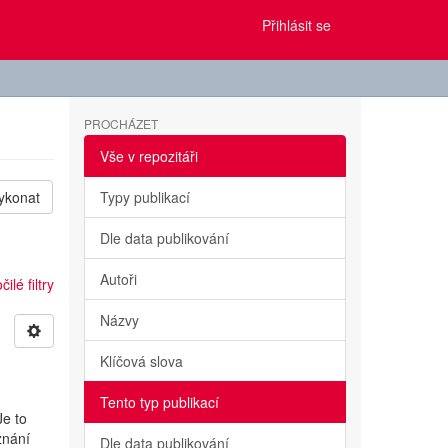
Přihlásit se
PROCHÁZET
Vše v repozitáři
ykonat
Typy publikací
Dle data publikování
Autoři
ilé filtry
Názvy
Klíčová slova
Tento typ publikací
Je to
znání
Dle data publikování