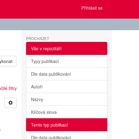
Přihlásit se
PROCHÁZET
Vše v repozitáři
ykonat
Typy publikací
Dle data publikování
Autoři
ilé filtry
Názvy
Klíčová slova
Tento typ publikací
e
Dle data publikování