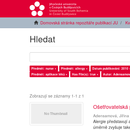
Domovská stránka repozitáře publikací JU
Kv
Hledat
Předmět: nurse ×
Předmět: allergy ×
Datum publikování: 2010 
Předmět: aplikace léků ×
Has File(s): true ×
Autor: Adensamová
Zobrazují se záznamy 1-1 z 1
Ošetřovatelská 
Adensamová, Jiřina
Alergie představují
úměrně zvyšuje také