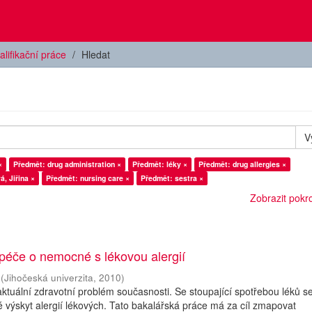
alifikační práce
Hledat
V
×
Předmět: drug administration ×
Předmět: léky ×
Předmět: drug allergies ×
, Jiřina ×
Předmět: nursing care ×
Předmět: sestra ×
Zobrazit pokroč
péče o nemocné s lékovou alergií
(
Jihočeská univerzita
,
2010
)
 aktuální zdravotní problém současnosti. Se stoupající spotřebou léků s
 výskyt alergií lékových. Tato bakalářská práce má za cíl zmapovat