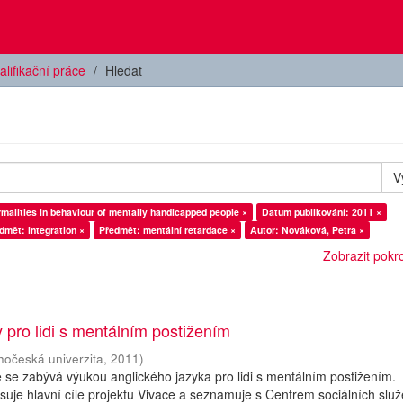
alifikační práce
Hledat
V
malities in behaviour of mentally handicapped people ×
Datum publikování: 2011 ×
dmět: integration ×
Předmět: mentální retardace ×
Autor: Nováková, Petra ×
Zobrazit pokroč
y pro lidi s mentálním postižením
ihočeská univerzita
,
2011
)
se zabývá výukou anglického jazyka pro lidi s mentálním postižením.
isuje hlavní cíle projektu Vivace a seznamuje s Centrem sociálních slu