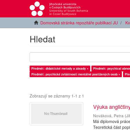
Domovská stránka repozitáře publikací JU
Kv
Hledat
Předmět: didaktické metody a zásady ×
Předmět: psychical abnor
Předmět: psychické zvláštnosti mentálně postižených osob ×
Pře
Zobrazují se záznamy 1-1 z 1
Výuka angličtin
Nováková, Petra
(
J
Má diplomová práce 
Teoretická část pop