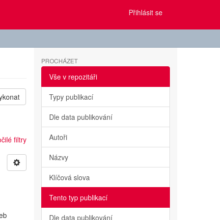
Přihlásit se
PROCHÁZET
Vše v repozitáři
ykonat
Typy publikací
Dle data publikování
Autoři
ilé filtry
Názvy
Klíčová slova
Tento typ publikací
žeb
Dle data publikování