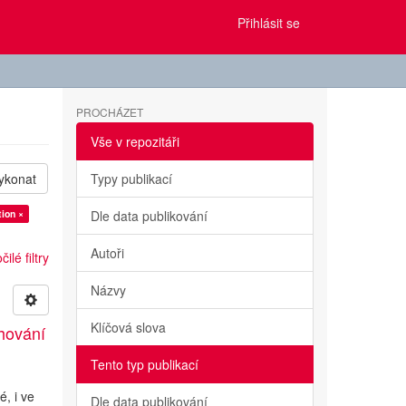
Přihlásit se
PROCHÁZET
Vše v repozitáři
ykonat
Typy publikací
ion ×
Dle data publikování
Autoři
ilé filtry
Názvy
Klíčová slova
hování
Tento typ publikací
é, i ve
Dle data publikování