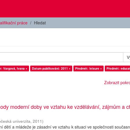
alifikační práce
Hledat
V
r: Vargová, Ivana ×
Datum publikování: 2011 ×
Předmět: leisure ×
Předmět: educat
Zobrazit pokroč
ody moderní doby ve vztahu ke vzdělávání, zájmům a c
očeská univerzita
,
2011
)
í dětí a mládeže je zásadní ve vztahu k situaci ve společnosti současn