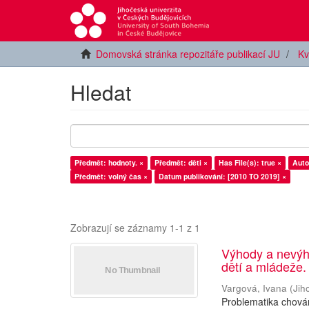
Domovská stránka repozitáře publikací JU
Kv
Hledat
Předmět: hodnoty. ×
Předmět: děti ×
Has File(s): true ×
Auto
Předmět: volný čas ×
Datum publikování: [2010 TO 2019] ×
Zobrazují se záznamy 1-1 z 1
Výhody a nevýh
dětí a mládeže.
Vargová, Ivana
(
Jih
Problematika chován