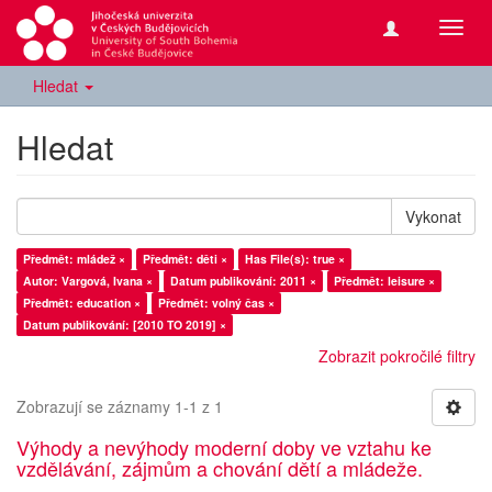
Přepn
navig
Hledat
Hledat
Vykonat
Předmět: mládež ×
Předmět: děti ×
Has File(s): true ×
Autor: Vargová, Ivana ×
Datum publikování: 2011 ×
Předmět: leisure ×
Předmět: education ×
Předmět: volný čas ×
Datum publikování: [2010 TO 2019] ×
Zobrazit pokročilé filtry
Zobrazují se záznamy 1-1 z 1
Výhody a nevýhody moderní doby ve vztahu ke
vzdělávání, zájmům a chování dětí a mládeže.