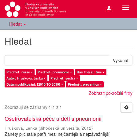
Přepn
navig
Hledat
Hledat
Vykonat
Předmět: nurse ×
Předmět: pneumonie ×
Has File(s): true ×
Autor: Hrušková, Lenka ×
Předmět: sestra ×
Datum publikování: [2010 TO 2019] ×
Předmět: prevention ×
Zobrazit pokročilé filtry
Zobrazují se záznamy 1-1 z 1
Ošetřovatelská péče u dětí s pneumonií
Hrušková, Lenka
(
Jihočeská univerzita
,
2012
)
Záněty plic stále patří mezi nejčastější a nejzávažnější