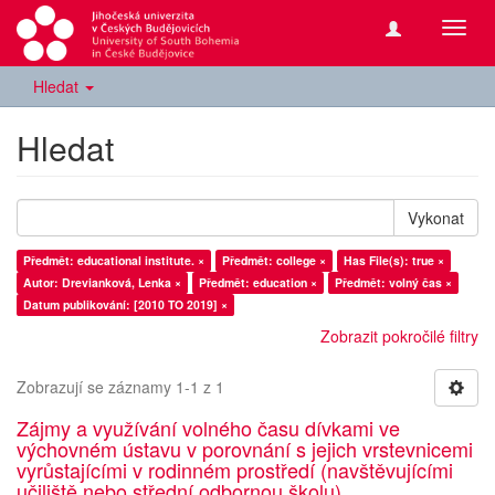
Přepn
navig
Hledat
Hledat
Vykonat
Předmět: educational institute. ×
Předmět: college ×
Has File(s): true ×
Autor: Drevianková, Lenka ×
Předmět: education ×
Předmět: volný čas ×
Datum publikování: [2010 TO 2019] ×
Zobrazit pokročilé filtry
Zobrazují se záznamy 1-1 z 1
Zájmy a využívání volného času dívkami ve
výchovném ústavu v porovnání s jejich vrstevnicemi
vyrůstajícími v rodinném prostředí (navštěvujícími
učiliště nebo střední odbornou školu)