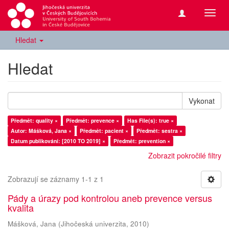
Přepn
navig
Hledat
Hledat
Vykonat
Předmět: quality ×
Předmět: prevence ×
Has File(s): true ×
Autor: Mášková, Jana ×
Předmět: pacient ×
Předmět: sestra ×
Datum publikování: [2010 TO 2019] ×
Předmět: prevention ×
Zobrazit pokročilé filtry
Zobrazují se záznamy 1-1 z 1
Pády a úrazy pod kontrolou aneb prevence versus
kvalita
Mášková, Jana
(
Jihočeská univerzita
,
2010
)