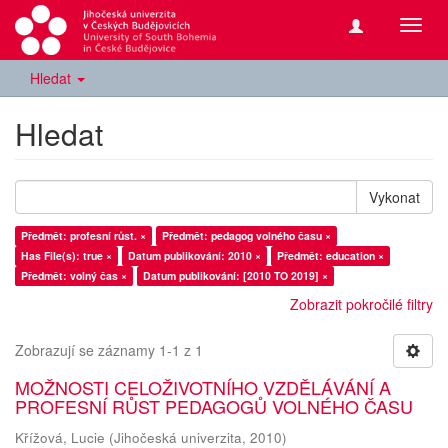
Přepn
navig
Hledat
Hledat
Vykonat
Předmět: profesní růst. ×
Předmět: pedagog volného času ×
Has File(s): true ×
Datum publikování: 2010 ×
Předmět: education ×
Předmět: volný čas ×
Datum publikování: [2010 TO 2019] ×
Zobrazit pokročilé filtry
Zobrazují se záznamy 1-1 z 1
MOŽNOSTI CELOŽIVOTNÍHO VZDĚLÁVÁNÍ A
PROFESNÍ RŮST PEDAGOGŮ VOLNÉHO ČASU
Křížová, Lucie
(
Jihočeská univerzita
,
2010
)