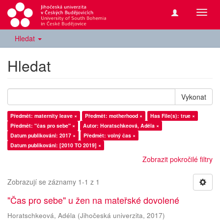
Přepn
navig
Hledat
Hledat
Vykonat
Předmět: maternity leave ×
Předmět: motherhood ×
Has File(s): true ×
Předmět: "čas pro sebe" ×
Autor: Horatschkeová, Adéla ×
Datum publikování: 2017 ×
Předmět: volný čas ×
Datum publikování: [2010 TO 2019] ×
Zobrazit pokročilé filtry
Zobrazují se záznamy 1-1 z 1
"Čas pro sebe" u žen na mateřské dovolené
Horatschkeová, Adéla
(
Jihočeská univerzita
,
2017
)