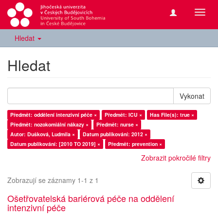
Přepn
navig
Hledat
Hledat
Vykonat
Předmět: oddělení intenzivní péče ×
Předmět: ICU ×
Has File(s): true ×
Předmět: nozokomiální nákazy ×
Předmět: nurse ×
Autor: Dušková, Ludmila ×
Datum publikování: 2012 ×
Datum publikování: [2010 TO 2019] ×
Předmět: prevention ×
Zobrazit pokročilé filtry
Zobrazují se záznamy 1-1 z 1
Ošetřovatelská bariérová péče na oddělení
intenzivní péče