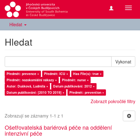
Přepn
navig
Hledat
Hledat
Vykonat
Předmět: prevence ×
Předmět: ICU ×
Has File(s): true ×
Předmět: nozokomiální nákazy ×
Předmět: nurse ×
Autor: Dušková, Ludmila ×
Datum publikování: 2012 ×
Datum publikování: [2010 TO 2019] ×
Předmět: prevention ×
Zobrazit pokročilé filtry
Zobrazují se záznamy 1-1 z 1
Ošetřovatelská bariérová péče na oddělení
intenzivní péče