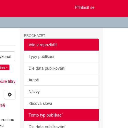
Přihlásit se
PROCHÁZET
Vše v repozitáři
ykonat
Typy publikací
 čas ×
Dle data publikování
Autoři
ilé filtry
Názvy
Klíčová slova
ině
Tento typ publikací
poruchou
iku
Dle data publikování