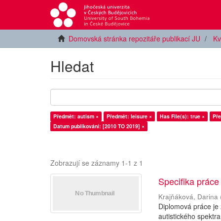
Domovská stránka repozitáře publikací JU
Kv
Hledat
Předmět: autism ×
Předmět: leisure ×
Has File(s): true ×
Pře
Datum publikování: [2010 TO 2019] ×
Zobrazují se záznamy 1-1 z 1
Specifika práce
Krajňáková, Darina
Diplomová práce je
autistického spektra