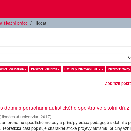
alifikační práce
Hledat
V
dmět: education ×
Předmět: children ×
Datum publikování: 2017 ×
Předmět: volný
Zobrazit pokroč
 s dětmi s poruchami autistického spektra ve školní druž
(
Jihočeská univerzita
,
2017
)
 zaměřena na specifické metody a principy práce pedagogů s dětmi s 
. Teoretická část popisuje charakteristické projevy autismu, příčiny vzn