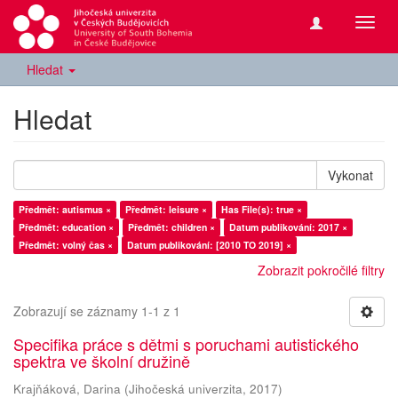
Přepn
navig
Hledat
Hledat
Vykonat
Předmět: autismus ×
Předmět: leisure ×
Has File(s): true ×
Předmět: education ×
Předmět: children ×
Datum publikování: 2017 ×
Předmět: volný čas ×
Datum publikování: [2010 TO 2019] ×
Zobrazit pokročilé filtry
Zobrazují se záznamy 1-1 z 1
Specifika práce s dětmi s poruchami autistického
spektra ve školní družině
Krajňáková, Darina
(
Jihočeská univerzita
,
2017
)