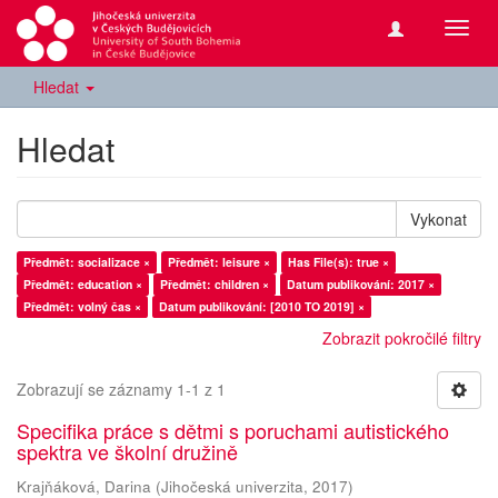
Přepn
navig
Hledat
Hledat
Vykonat
Předmět: socializace ×
Předmět: leisure ×
Has File(s): true ×
Předmět: education ×
Předmět: children ×
Datum publikování: 2017 ×
Předmět: volný čas ×
Datum publikování: [2010 TO 2019] ×
Zobrazit pokročilé filtry
Zobrazují se záznamy 1-1 z 1
Specifika práce s dětmi s poruchami autistického
spektra ve školní družině
Krajňáková, Darina
(
Jihočeská univerzita
,
2017
)