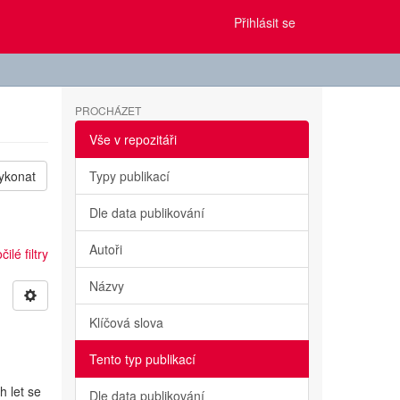
Přihlásit se
PROCHÁZET
Vše v repozitáři
ykonat
Typy publikací
Dle data publikování
Autoři
ilé filtry
Názvy
Klíčová slova
Tento typ publikací
h let se
Dle data publikování