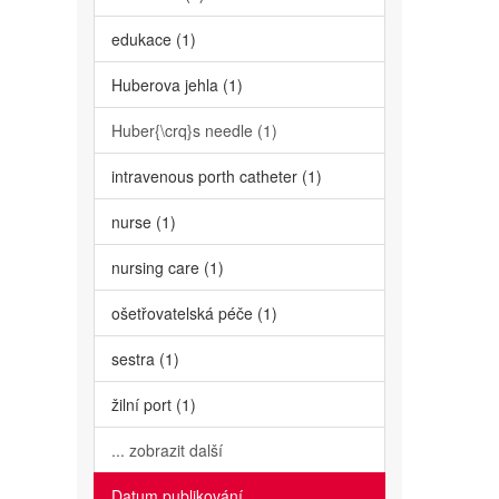
edukace (1)
Huberova jehla (1)
Huber{\crq}s needle (1)
intravenous porth catheter (1)
nurse (1)
nursing care (1)
ošetřovatelská péče (1)
sestra (1)
žilní port (1)
... zobrazit další
Datum publikování