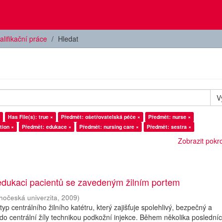
alifikační práce
Hledat
V
Has File(s): true ×
Předmět: ošetřovatelská péče ×
Předmět: nurse ×
tion ×
Předmět: edukace ×
Předmět: nursing care ×
Předmět: sestra ×
Zobrazit pokroč
 edukaci pacientů se zavedeným žilním portem
ihočeská univerzita
,
2009
)
í typ centrálního žilního katétru, který zajišťuje spolehlivý, bezpečný a
do centrální žíly technikou podkožní injekce. Během několika posledníc