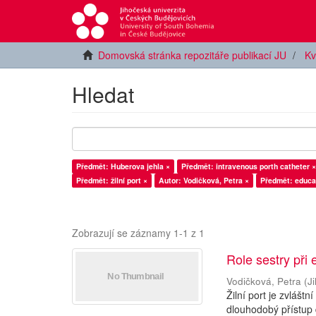
Domovská stránka repozitáře publikací JU
Kv
Hledat
Předmět: Huberova jehla ×
Předmět: intravenous porth catheter ×
Předmět: žilní port ×
Autor: Vodičková, Petra ×
Předmět: educa
Zobrazují se záznamy 1-1 z 1
Role sestry při
Vodičková, Petra
(
J
Žilní port je zvláštn
dlouhodobý přístup 