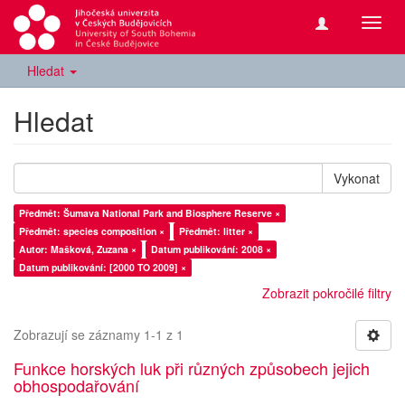
Přepn
navig
Hledat
Hledat
Vykonat
Předmět: Šumava National Park and Biosphere Reserve ×
Předmět: species composition ×
Předmět: litter ×
Autor: Mašková, Zuzana ×
Datum publikování: 2008 ×
Datum publikování: [2000 TO 2009] ×
Zobrazit pokročilé filtry
Zobrazují se záznamy 1-1 z 1
Funkce horských luk při různých způsobech jejich
obhospodařování