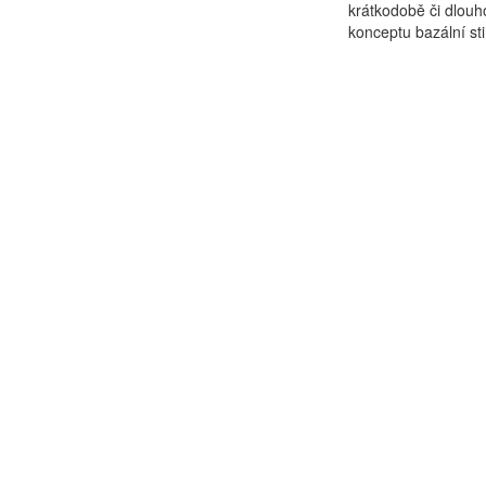
krátkodobě či dlou
konceptu bazální sti