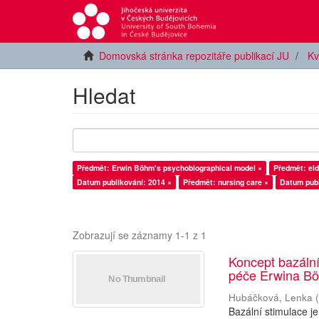
Domovská stránka repozitáře publikací JU
Kv
Hledat
Předmět: Erwin Böhm's psychobiographical model ×
Předmět: eld
Datum publikování: 2014 ×
Předmět: nursing care ×
Datum publ
Zobrazují se záznamy 1-1 z 1
Koncept bazální
péče Erwina B
Hubáčková, Lenka
Bazální stimulace j