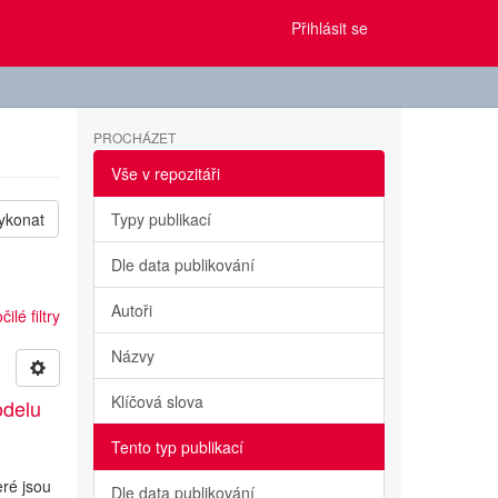
Přihlásit se
PROCHÁZET
Vše v repozitáři
ykonat
Typy publikací
Dle data publikování
Autoři
ilé filtry
Názvy
Klíčová slova
odelu
Tento typ publikací
eré jsou
Dle data publikování