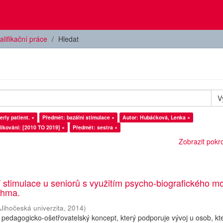
alifikační práce
Hledat
V
erly patient. ×
Předmět: bazální stimulace ×
Autor: Hubáčková, Lenka ×
ikování: [2010 TO 2019] ×
Předmět: sestra ×
Zobrazit pokroč
 stimulace u seniorů s využitím psycho-biografického m
öhma.
(
Jihočeská univerzita
,
2014
)
e pedagogicko-ošetřovatelský koncept, který podporuje vývoj u osob, kt