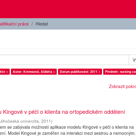
alifikační práce
Hledat
V
éče ×
Autor: Kremsová, Alžběta ×
Datum publikování: 2011 ×
Předmět: nursing ca
Zobrazit pokroč
 Kingové v péči o klienta na ortopedickém oddělení
(
Jihočeská univerzita
,
2011
)
sem se zabývala možností aplikace modelu Kingové v péči o klienta na
ení. Model Kingové je zaměřen na interakci mezi sestrou a nemocným.