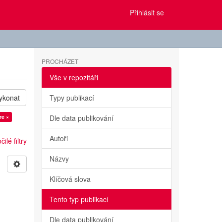
Přihlásit se
PROCHÁZET
Vše v repozitáři
ykonat
Typy publikací
re ×
Dle data publikování
Autoři
ilé filtry
Názvy
Klíčová slova
Tento typ publikací
Dle data publikování