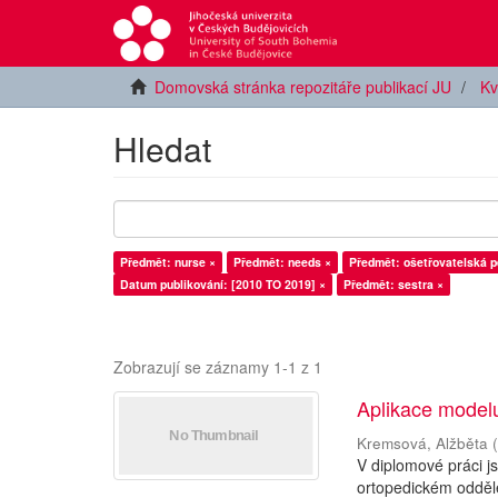
Domovská stránka repozitáře publikací JU
Kv
Hledat
Předmět: nurse ×
Předmět: needs ×
Předmět: ošetřovatelská p
Datum publikování: [2010 TO 2019] ×
Předmět: sestra ×
Zobrazují se záznamy 1-1 z 1
Aplikace modelu
Kremsová, Alžběta
V diplomové práci j
ortopedickém odděl