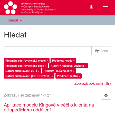
Přepn
navig
Hledat
Hledat
Vykonat
Předmět: ošetřovatelský model ×
Předmět: needs ×
Předmět: ošetřovatelská péče ×
Autor: Kremsová, Alžběta ×
Datum publikování: 2011 ×
Předmět: nursing care ×
Datum publikování: [2010 TO 2019] ×
Předmět: sestra ×
Zobrazit pokročilé filtry
Zobrazují se záznamy 1-1 z 1
Aplikace modelu Kingové v péči o klienta na
ortopedickém oddělení