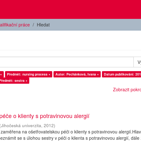
alifikační práce
Hledat
V
 ×
Předmět: nursing process ×
Autor: Pechánková, Ivana ×
Datum publikování: 201
Předmět: sestra ×
Zobrazit pokroč
éče o klienty s potravinovou alergií
(
Jihočeská univerzita
,
2012
)
 zaměřena na ošetřovatelskou péči o klienty s potravinovou alergií.Hla
eznámit se s úlohou sestry v péči o klienta s potravinovou alergií, dále zj