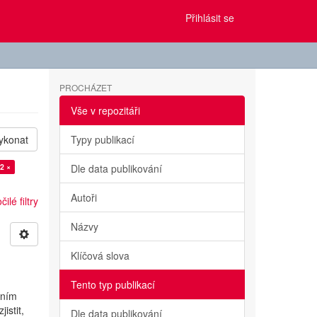
Přihlásit se
PROCHÁZET
Vše v repozitáři
ykonat
Typy publikací
2 ×
Dle data publikování
Autoři
ilé filtry
Názvy
Klíčová slova
Tento typ publikací
vním
istit,
Dle data publikování