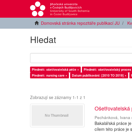
Domovská stránka repozitáře publikací JU
Kv
Hledat
Předmět: ošetřovatelská péče ×
Předmět: ošetřovatelský proces
Předmět: nursing care ×
Datum publikování: [2010 TO 2019] ×
Zobrazují se záznamy 1-1 z 1
Ošetřovatelská p
Pechánková, Ivana
Bakalářská práce je
cílem této práce je s