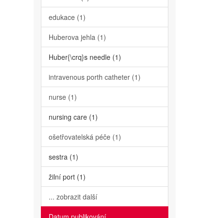
edukace (1)
Huberova jehla (1)
Huber{\crq}s needle (1)
intravenous porth catheter (1)
nurse (1)
nursing care (1)
ošetřovatelská péče (1)
sestra (1)
žilní port (1)
... zobrazit další
Datum publikování