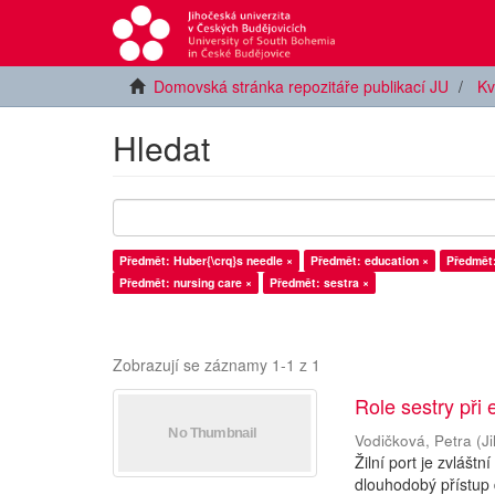
Domovská stránka repozitáře publikací JU
Kv
Hledat
Předmět: Huber{\crq}s needle ×
Předmět: education ×
Předmět: 
Předmět: nursing care ×
Předmět: sestra ×
Zobrazují se záznamy 1-1 z 1
Role sestry při
Vodičková, Petra
(
J
Žilní port je zvláštn
dlouhodobý přístup 