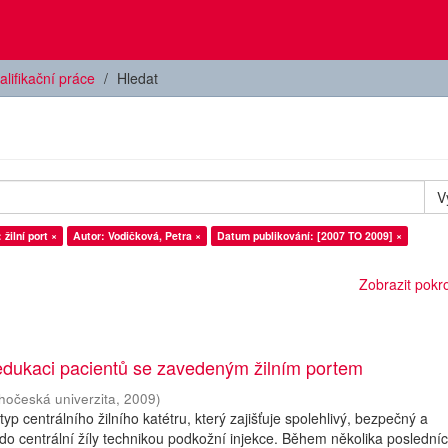
alifikační práce
Hledat
V
žilní port ×
Autor: Vodičková, Petra ×
Datum publikování: [2007 TO 2009] ×
Zobrazit pokroč
 edukaci pacientů se zavedeným žilním portem
ihočeská univerzita
,
2009
)
í typ centrálního žilního katétru, který zajišťuje spolehlivý, bezpečný a
do centrální žíly technikou podkožní injekce. Během několika posledníc