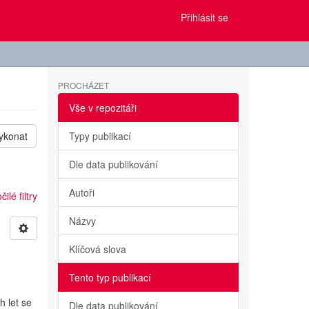
Přihlásit se
PROCHÁZET
Vše v repozitáři
ykonat
Typy publikací
Dle data publikování
Autoři
ilé filtry
Názvy
Klíčová slova
Tento typ publikací
h let se
Dle data publikování