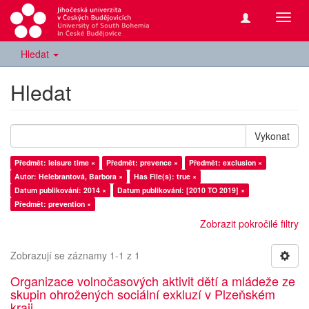
Přepn
navig
Hledat
Hledat
Vykonat
Předmět: leisure time ×
Předmět: prevence ×
Předmět: exclusion ×
Autor: Helebrantová, Barbora ×
Has File(s): true ×
Datum publikování: 2014 ×
Datum publikování: [2010 TO 2019] ×
Předmět: prevention ×
Zobrazit pokročilé filtry
Zobrazují se záznamy 1-1 z 1
Organizace volnočasových aktivit dětí a mládeže ze
skupin ohrožených sociální exkluzí v Plzeňském
kraji