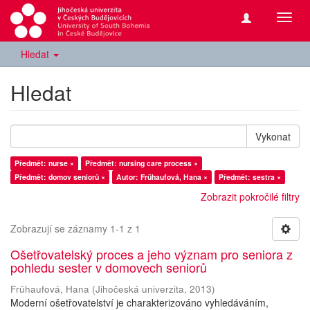
Přepn
navig
Hledat
Hledat
Vykonat
Předmět: nurse ×
Předmět: nursing care process ×
Předmět: domov seniorů ×
Autor: Frühaufová, Hana ×
Předmět: sestra ×
Zobrazit pokročilé filtry
Zobrazují se záznamy 1-1 z 1
Ošetřovatelský proces a jeho význam pro seniora z
pohledu sester v domovech seniorů
Frühaufová, Hana
(
Jihočeská univerzita
,
2013
)
Moderní ošetřovatelství je charakterizováno vyhledáváním,