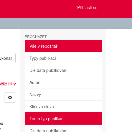
Přihlásit se
PROCHÁZET
Vše v repozitáři
ykonat
Typy publikací
Dle data publikování
Autoři
ilé filtry
Názvy
Klíčová slova
Tento typ publikací
ou
h
Dle data publikování