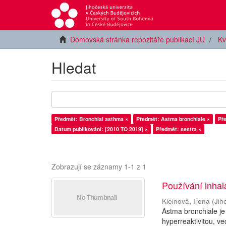
Domovská stránka repozitáře publikací JU
Kv
Hledat
Předmět: Bronchial asthma ×
Předmět: Astma bronchiale ×
Pře
Datum publikování: [2010 TO 2019] ×
Předmět: sestra ×
Zobrazují se záznamy 1-1 z 1
Používání inhal
Kleinová, Irena
(
Jih
Astma bronchiale je
hyperreaktivitou, ve