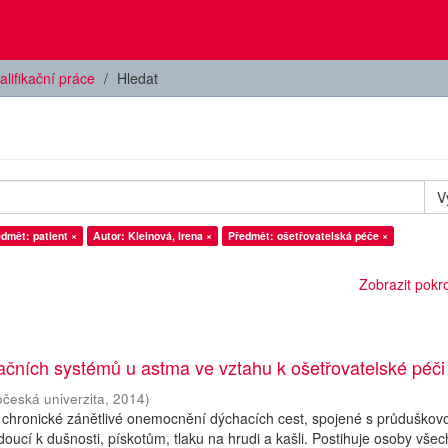
alifikační práce
Hledat
V
dmět: patient ×
Autor: Kleinová, Irena ×
Předmět: ošetřovatelská péče ×
Zobrazit pokroč
ačních systémů u astma ve vztahu k ošetřovatelské péči
očeská univerzita
,
2014
)
 chronické zánětlivé onemocnění dýchacích cest, spojené s průduškov
doucí k dušnosti, pískotům, tlaku na hrudi a kašli. Postihuje osoby všec