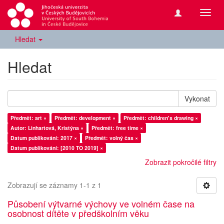
Přepn
navig
Hledat
Hledat
Vykonat
Předmět: art ×
Předmět: development ×
Předmět: children's drawing ×
Autor: Linhartová, Kristýna ×
Předmět: free time ×
Datum publikování: 2017 ×
Předmět: volný čas ×
Datum publikování: [2010 TO 2019] ×
Zobrazit pokročilé filtry
Zobrazují se záznamy 1-1 z 1
Působení výtvarné výchovy ve volném čase na
osobnost dítěte v předškolním věku