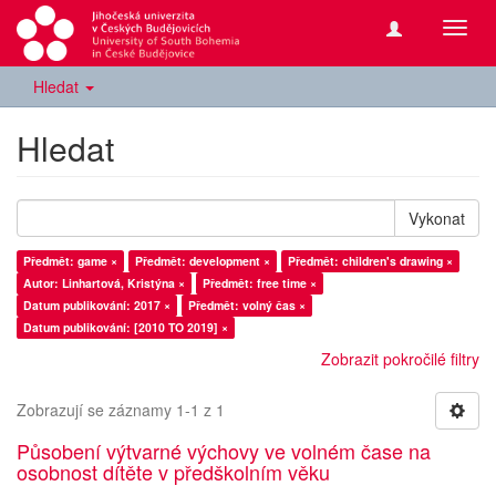
Přepn
navig
Hledat
Hledat
Vykonat
Předmět: game ×
Předmět: development ×
Předmět: children's drawing ×
Autor: Linhartová, Kristýna ×
Předmět: free time ×
Datum publikování: 2017 ×
Předmět: volný čas ×
Datum publikování: [2010 TO 2019] ×
Zobrazit pokročilé filtry
Zobrazují se záznamy 1-1 z 1
Působení výtvarné výchovy ve volném čase na
osobnost dítěte v předškolním věku