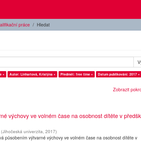
alifikační práce
Hledat
V
e ×
Autor: Linhartová, Kristýna ×
Předmět: free time ×
Datum publikování: 2017 ×
Zobrazit pokroč
rné výchovy ve volném čase na osobnost dítěte v předš
(
Jihočeská univerzita
,
2017
)
vá působením výtvarné výchovy ve volném čase na osobnost dítěte v