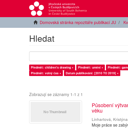
Domovská stránka repozitáře publikací JU
Kv
Hledat
Předmět: children's drawing ×
Předmět: umění ×
Předmět: gam
Předmět: volný čas ×
Datum publikování: [2010 TO 2019] ×
Zobrazují se záznamy 1-1 z 1
Působení výtva
věku
Linhartová, Kristýna
Moje práce se zabý